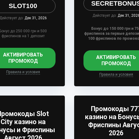
SECRETBONU
SLOT100
Действует до:
Дек 31, 202
Действует до:
Дек 31, 2026
Бонус до 150 000 грн и 75
Бонус до 250 000 грн и 500
фриспинов за первые депоз
фриспинов на 1 депозит
100 фриспинов по промок
АКТИВИРОВАТЬ
АКТИВИРОВАТЬ
ПРОМОКОД
ПРОМОКОД
Правила и условия
Правила и условия
Промокоды 77
Промокоды Slot
казино на Бонус
City казино на
Фриспины Авгу
нусы и Фриспины
2026
Август 2026