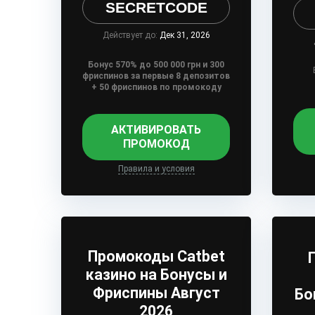
SECRETCODE
Действует до:
Дек 31, 2026
Бонус 570% до 500 000 грн и 300
фриспинов за первые 8 депозитов
+ 50 фриспинов по промокоду
АКТИВИРОВАТЬ
ПРОМОКОД
Правила и условия
Промокоды Catbet
казино на Бонусы и
Фриспины Август
Бо
2026