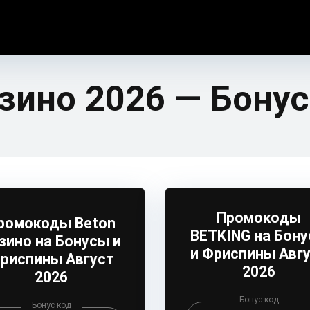
зино 2026 — Бону
Промокоды
ромокоды Beton
BETKING на Бон
зино на Бонусы и
и Фриспины Авг
риспины Август
2026
2026
Бонус код
Бонус код