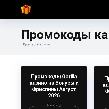
Промокоды ка
Промокоды казино
Промокоды Gorilla
П
казино на Бонусы и
ка
Фриспины Август
Ф
2026
Бонус код