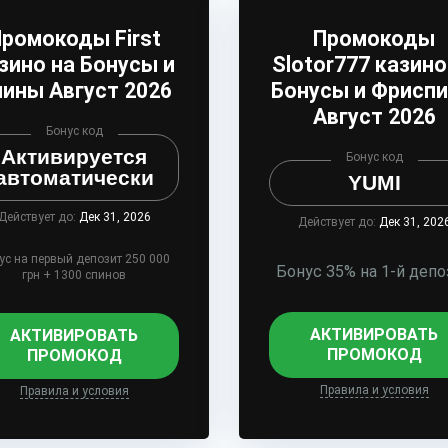
ромокоды First
Промокоды
зино на Бонусы и
Slotor777 казино
ины Август 2026
Бонусы и Фрисп
Август 2026
Бонус код
Активируется
Бонус код
автоматически
YUMI
Действует до:
Дек 31, 2026
Действует до:
Дек 31, 202
ус на первый депозит 250 000
Бонус 35% на 1-й депо
грн + 1300 спинов
АКТИВИРОВАТЬ
АКТИВИРОВАТЬ
ПРОМОКОД
ПРОМОКОД
Правила и условия
Правила и условия