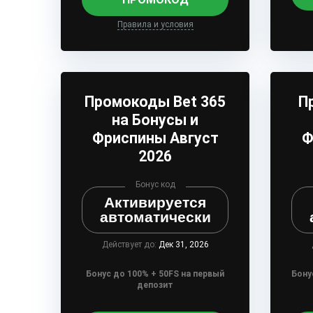
Правила и условия
Промокоды Bet 365
П
на Бонусы и
Фриспины Август
Ф
2026
Бонус код
Активируется
автоматически
Действует до:
Дек 31, 2026
Бонус до 100% + 50FS на первый
Бону
депозит