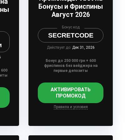
 на
Бонусы и Фриспины
ины
Август 2026
Бонус код
SECRETCODE
и
Действует до:
Дек 31, 2026
6
Бонус до 250 000 грн + 600
фриспинов без вейджера на
 600
первые депозиты
зиты
АКТИВИРОВАТЬ
ПРОМОКОД
Правила и условия