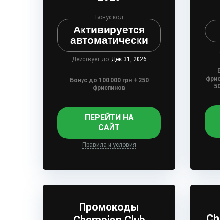
Бонус код
Активируется
автоматически
Действует до:
Дек 31, 2026
фрис
Бонус до 100 000 грн + 250
5
фриспинов
ПЕРЕЙТИ НА
САЙТ
Правила и условия
Промокоды
Ch
Champion Club