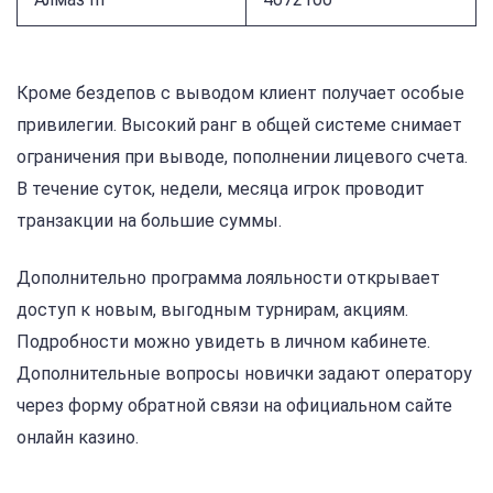
Кроме бездепов с выводом клиент получает особые
привилегии. Высокий ранг в общей системе снимает
ограничения при выводе, пополнении лицевого счета.
В течение суток, недели, месяца игрок проводит
транзакции на большие суммы.
Дополнительно программа лояльности открывает
доступ к новым, выгодным турнирам, акциям.
Подробности можно увидеть в личном кабинете.
Дополнительные вопросы новички задают оператору
через форму обратной связи на официальном сайте
онлайн казино.