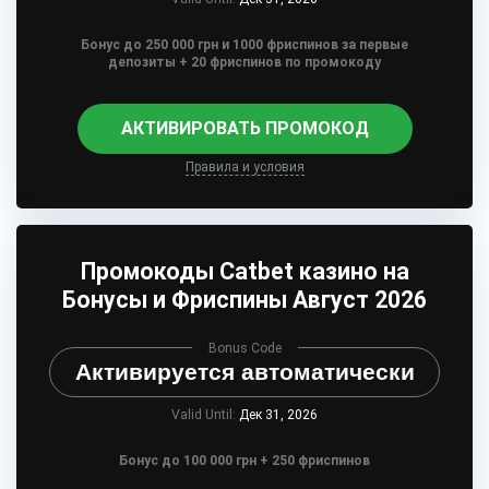
Бонус до 250 000 грн и 1000 фриспинов за первые
депозиты + 20 фриспинов по промокоду
АКТИВИРОВАТЬ ПРОМОКОД
Правила и условия
Промокоды Catbet казино на
Бонусы и Фриспины Август 2026
Bonus Code
Активируется автоматически
Valid Until:
Дек 31, 2026
Бонус до 100 000 грн + 250 фриспинов