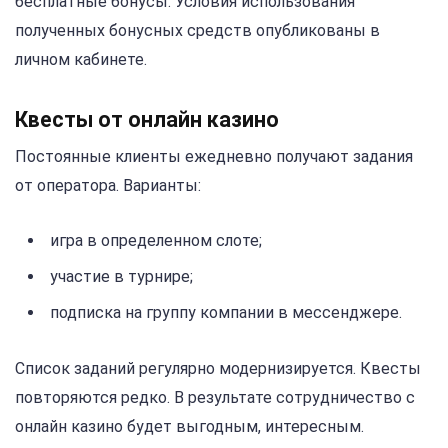
бесплатные бонусы. Условия использования
полученных бонусных средств опубликованы в
личном кабинете.
Квесты от онлайн казино
Постоянные клиенты ежедневно получают задания
от оператора. Варианты:
игра в определенном слоте;
участие в турнире;
подписка на группу компании в мессенджере.
Список заданий регулярно модернизируется. Квесты
повторяются редко. В результате сотрудничество с
онлайн казино будет выгодным, интересным.