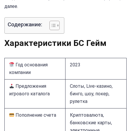
далее.
Содержание:
Характеристики БС Гейм
Год основания
2023
компании
Предложения
Слоты, Live-казино,
игрового каталога
бинго, шоу, покер,
рулетка
Пополнение счета
Криптовалюта,
банковские карты,
электронные