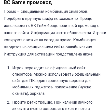
BC Game промокод
Промо – специальная комбинация символов.
Подобрать вручную шифр невозможно. Проще
использовать БК Гейм бездепозитный промокод с
нашего сайта. Информация часто обновляется. Игроки
копируют свежие на сегодня промо. Комбинация
вводится на официальном сайте онлайн казино.
Инструкция для активации представлена ниже:
Игрок переходит на официальный сайт
оператора. Можно использовать официальный
сайт для ПК, адаптированную версию для
мобильных гаджетов, приложение (нужно
скачать), зеркала.
Пройти регистрацию. При наличии личного
аккаунта нужно совершить вход в него с