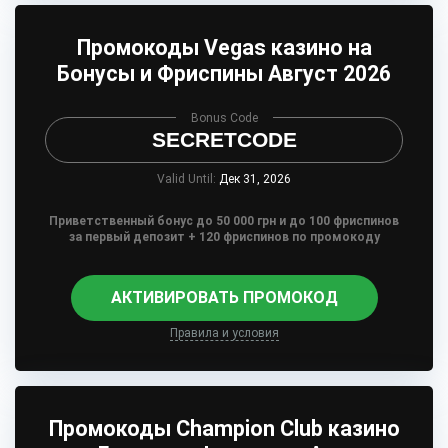
Промокоды Vegas казино на
Бонусы и Фриспины Август 2026
Bonus Code
SECRETCODE
Valid Until:
Дек 31, 2026
Приветственный бонус до 50 000 грн и до 100 фриспинов
за первый депозит + 120 фриспинов по промокоду
АКТИВИРОВАТЬ ПРОМОКОД
Правила и условия
Промокоды Champion Club казино