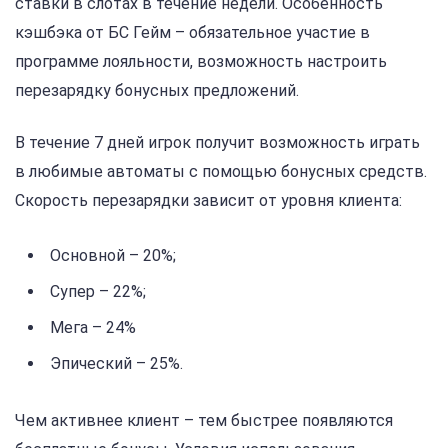
ставки в слотах в течение недели. Особенность
кэшбэка от БС Гейм – обязательное участие в
программе лояльности, возможность настроить
перезарядку бонусных предложений.
В течение 7 дней игрок получит возможность играть
в любимые автоматы с помощью бонусных средств.
Скорость перезарядки зависит от уровня клиента:
Основной – 20%;
Супер – 22%;
Мега – 24%
Эпический – 25%.
Чем активнее клиент – тем быстрее появляются