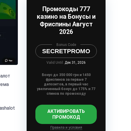
Промокоды 777
казино на Бонусы и
Фриспины Август
2026
Bonus Code
SECRETPROMO
Valid Until:
Дек 31, 2026
Бонус до 350 000 грн и 1450
шалот
фриспинов за первые 7
тема
депозитов, в первый час
увеличенный бонус до 175% и 77
спинов по промокоду
ashalot
АКТИВИРОВАТЬ
ПРОМОКОД
Правила и условия