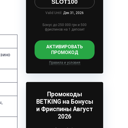
SLOT100
Valid Until:
Дек 31, 2026
Бонус до 250 000 грн и 500
фриспинов на 1 депозит
АКТИВИРОВАТЬ
ПРОМОКОД
азино
Правила и условия
Промокоды
BETKING на Бонусы
ы,
и Фриспины Август
2026