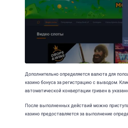
Дополнительно определяется валюта для попо
казино бонуса за регистрацию с выводом. Кли
автоматической конвертации гривен в указа
После выполненных действий можно приступать
казино предоставляется за выполнение опреде