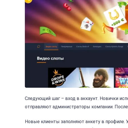
Следующий шаг – вход в аккаунт. Новички исп
отправляют администраторы компании. После 
Новые клиенты заполняют анкету в профиле. 