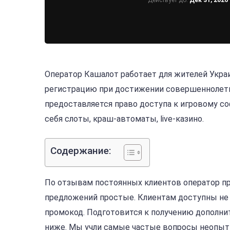
Действует до:
Дек 31, 2026
Оператор Кашалот работает для жителей Укра
регистрацию при достижении совершеннолетия
предоставляется право доступа к игровому со
себя слоты, краш-автоматы, live-казино.
Содержание:
По отзывам постоянных клиентов оператор п
предложений простые. Клиентам доступны не т
промокод. Подготовится к получению дополн
ниже. Мы учли самые частые вопросы неопыт