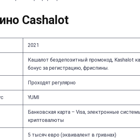
ино Cashalot
2021
Кашалот бездепозитный промокод, Kashalot к
бонус за регистрацию, фриспины.
Проходят регулярно
ус
YUMI
Банковская карта – Visa, электронные систем
криптовалюты
5 тысяч евро (эквивалент в гривнах)