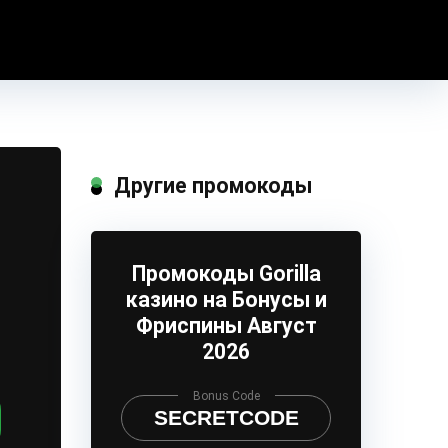
Другие промокоды
Промокоды Gorilla
казино на Бонусы и
Фриспины Август
2026
Bonus Code
SECRETCODE