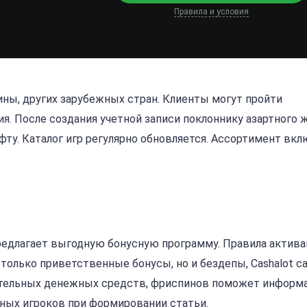
Правила и условия
ины, других зарубежных стран. Клиенты могут пройти
. После создания учетной записи поклоннику азартного 
фту. Каталог игр регулярно обновляется. Ассортимент вкл
редлагает выгодную бонусную программу. Правила актив
олько приветственные бонусы, но и бездепы, Cashalot ca
ительных денежных средств, фриспинов поможет информ
ных игроков при формировании статьи.