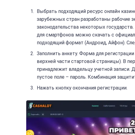
Выбрать подходящий ресурс онлайн казин
зарубежных стран разработаны рабочие з
законодательства некоторых государств.
для смартфонов можно скачать с официал
подходящий формат (Андроид, Айфон). Сл
Заполнить анкету. Форма для регистрации
верхней части стартовой страницы). В пер
принадлежит владельцу учетной записи. 
пустое поле – пароль. Комбинация защитит
Нажать кнопку окончания регистрации.