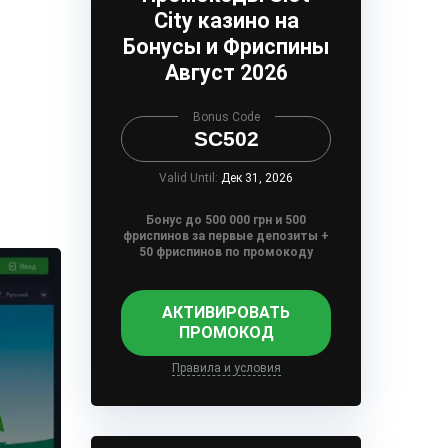
City казино на
Бонусы и Фриспины
Август 2026
Bonus Code
SC502
Valid Until:
Дек 31, 2026
Бонус до 500 000 грн и 500
фриспинов за первые депозиты +
50 фриспинов по промокоду
АКТИВИРОВАТЬ
ПРОМОКОД
Правила и условия