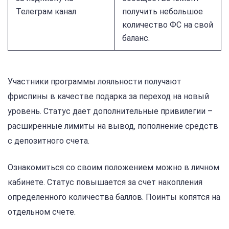
Телеграм канал
получить небольшое
количество ФС на свой
баланс.
Участники программы лояльности получают
фриспины в качестве подарка за переход на новый
уровень. Статус дает дополнительные привилегии –
расширенные лимиты на вывод, пополнение средств
с депозитного счета.
Ознакомиться со своим положением можно в личном
кабинете. Статус повышается за счет накопления
определенного количества баллов. Поинты копятся на
отдельном счете.