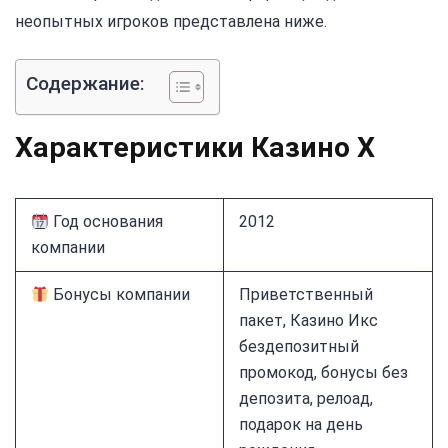
неопытных игроков представлена ниже.
Содержание:
Характеристики Казино Х
Год основания
2012
компании
Бонусы компании
Приветственный
пакет, Казино Икс
бездепозитный
промокод, бонусы без
депозита, релоад,
подарок на день