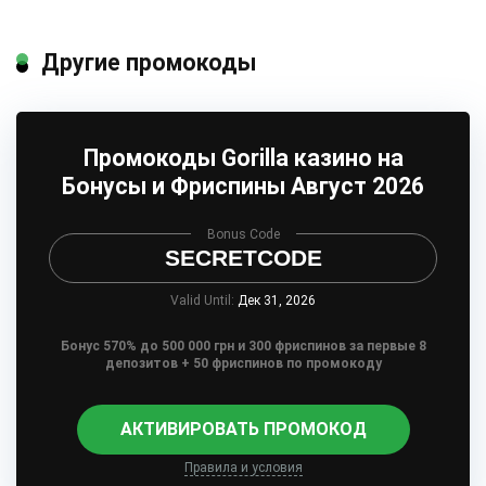
Другие промокоды
Промокоды Gorilla казино на
Бонусы и Фриспины Август 2026
Bonus Code
SECRETCODE
Valid Until:
Дек 31, 2026
Бонус 570% до 500 000 грн и 300 фриспинов за первые 8
депозитов + 50 фриспинов по промокоду
АКТИВИРОВАТЬ ПРОМОКОД
Правила и условия