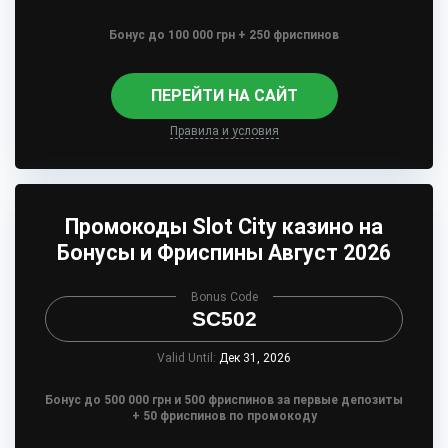
Бонус до 100 000 грн + 250 фриспинов
ПЕРЕЙТИ НА САЙТ
Правила и условия
Промокоды Slot City казино на
Бонусы и Фриспины Август 2026
Bonus Code
SC502
Valid Until:
Дек 31, 2026
Бонус до 500 000 грн и 500 фриспинов за первые депозиты
+ 50 фриспинов по промокоду