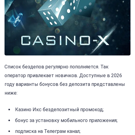
Список бездепов регулярно пополняется. Так
оператор привлекает новичков. Доступные в 2026
году варианты бонусов без депозита представлены
ниже:
Казино Икс бездепозитный промокод;
бонус за установку мобильного приложения;
подписка на Телеграм канал;