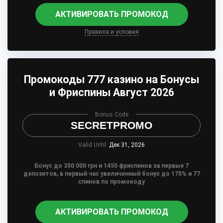
АКТИВИРОВАТЬ ПРОМОКОД
Правила и условия
Промокоды 777 казино на Бонусы
и Фриспины Август 2026
Bonus Code
SECRETPROMO
Valid Until:
Дек 31, 2026
Бонус до 350 000 грн и 1450 фриспинов за первые 7
депозитов, в первый час увеличенный бонус до 175% и 77
спинов по промокоду
АКТИВИРОВАТЬ ПРОМОКОД