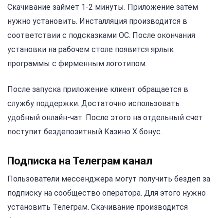
Скачивание займет 1-2 минуты. Приложение затем
нужно установить. Инсталляция производится в
соответствии с подсказками ОС. После окончания
установки на рабочем столе появится ярлык
программы с фирменным логотипом.
После запуска приложение клиент обращается в
службу поддержки. Достаточно использовать
удобный онлайн-чат. После этого на отдельный счет
поступит бездепозитный Казино Х бонус.
Подписка на Телеграм канал
Пользователи мессенджера могут получить бездеп за
подписку на сообщество оператора. Для этого нужно
установить Телеграм. Скачивание производится