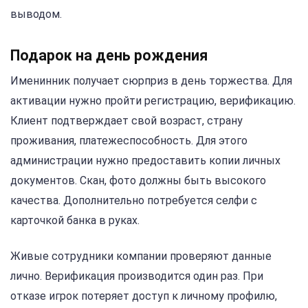
выводом.
Подарок на день рождения
Именинник получает сюрприз в день торжества. Для
активации нужно пройти регистрацию, верификацию.
Клиент подтверждает свой возраст, страну
проживания, платежеспособность. Для этого
администрации нужно предоставить копии личных
документов. Скан, фото должны быть высокого
качества. Дополнительно потребуется селфи с
карточкой банка в руках.
Живые сотрудники компании проверяют данные
лично. Верификация производится один раз. При
отказе игрок потеряет доступ к личному профилю,