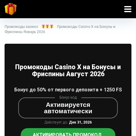
Промокоды казино
Промокоды Casino X на Бонусы и
Фриспины Январь 2026
Промокоды Casino X на Бонусы и
Фриспины Август 2026
Бонус до 50% от первого депозита + 1250 FS
Бонус код
Активируется
автоматически
Действует до:
Дек 31, 2026
АКТИВИРОВАТЬ ПРОМОКОД