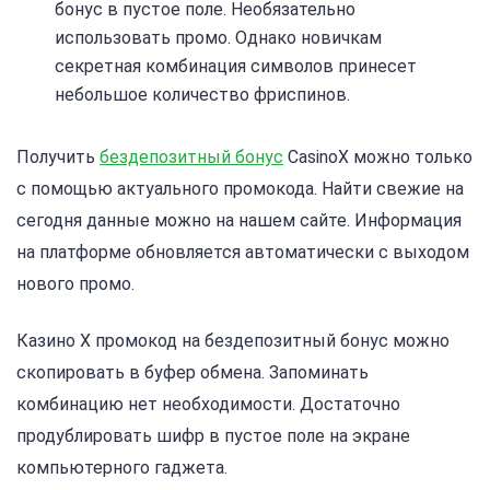
бонус в пустое поле. Необязательно
использовать промо. Однако новичкам
секретная комбинация символов принесет
небольшое количество фриспинов.
Получить
бездепозитный бонус
CasinoX можно только
с помощью актуального промокода. Найти свежие на
сегодня данные можно на нашем сайте. Информация
на платформе обновляется автоматически с выходом
нового промо.
Казино Х промокод на бездепозитный бонус можно
скопировать в буфер обмена. Запоминать
комбинацию нет необходимости. Достаточно
продублировать шифр в пустое поле на экране
компьютерного гаджета.