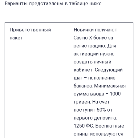
Варианты представлены в таблице ниже.
Приветственный
Новички получают
пакет
Casino X бонус за
регистрацию. Для
активации нужно
создать личный
кабинет. Следующий
шаг – пополнение
баланса. Минимальная
сумма ввода – 1000
гривен. На счет
поступит 50% от
первого депозита,
1250 ФС. Бесплатные
спины используются