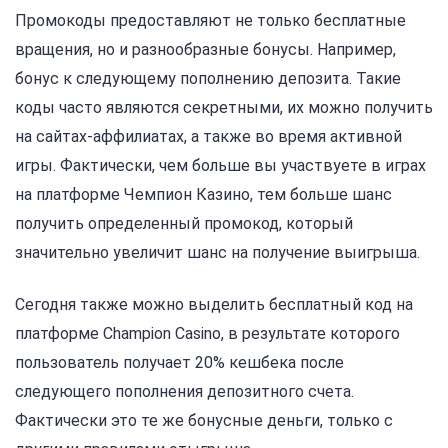
Промокоды предоставляют не только бесплатные
вращения, но и разнообразные бонусы. Например,
бонус к следующему пополнению депозита. Такие
коды часто являются секретными, их можно получить
на сайтах-аффилиатах, а также во время активной
игры. Фактически, чем больше вы участвуете в играх
на платформе Чемпион Казино, тем больше шанс
получить определенный промокод, который
значительно увеличит шанс на получение выигрыша.
Сегодня также можно выделить бесплатный код на
платформе Champion Casino, в результате которого
пользователь получает 20% кешбека после
следующего пополнения депозитного счета.
Фактически это те же бонусные деньги, только с