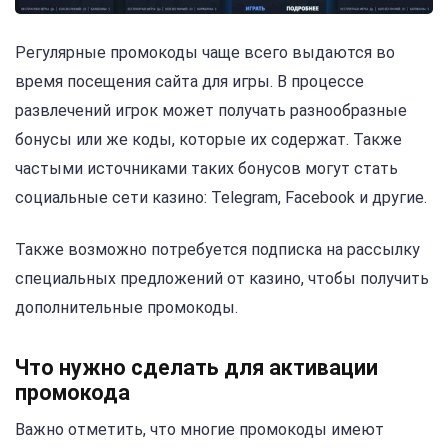
Регулярные промокоды чаще всего выдаются во
время посещения сайта для игры. В процессе
развлечений игрок может получать разнообразные
бонусы или же коды, которые их содержат. Также
частыми источниками таких бонусов могут стать
социальные сети казино: Telegram, Facebook и другие.
Также возможно потребуется подписка на рассылку
специальных предложений от казино, чтобы получить
дополнительные промокоды.
Что нужно сделать для активации
промокода
Важно отметить, что многие промокоды имеют