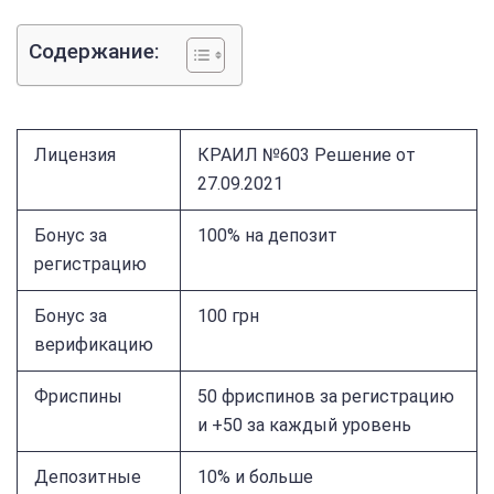
Содержание:
Лицензия
КРАИЛ №603 Решение от
27.09.2021
Бонус за
100% на депозит
регистрацию
Бонус за
100 грн
верификацию
Фриспины
50 фриспинов за регистрацию
и +50 за каждый уровень
Депозитные
10% и больше