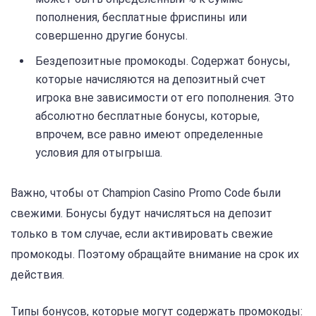
пополнения, бесплатные фриспины или
совершенно другие бонусы.
Бездепозитные промокоды. Содержат бонусы,
которые начисляются на депозитный счет
игрока вне зависимости от его пополнения. Это
абсолютно бесплатные бонусы, которые,
впрочем, все равно имеют определенные
условия для отыгрыша.
Важно, чтобы от Champion Casino Promo Code были
свежими. Бонусы будут начисляться на депозит
только в том случае, если активировать свежие
промокоды. Поэтому обращайте внимание на срок их
действия.
Типы бонусов, которые могут содержать промокоды: