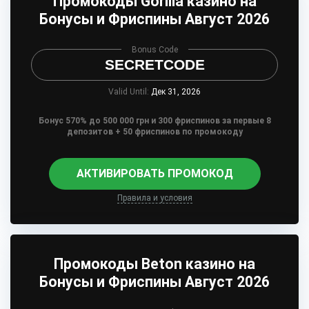
Промокоды Gorilla казино на
Бонусы и Фриспины Август 2026
Bonus Code
SECRETCODE
Valid Until:
Дек 31, 2026
Бонус 570% до 500 000 грн и 300 фриспинов за первые 8
депозитов + 50 фриспинов по промокоду
АКТИВИРОВАТЬ ПРОМОКОД
Правила и условия
Промокоды Beton казино на
Бонусы и Фриспины Август 2026