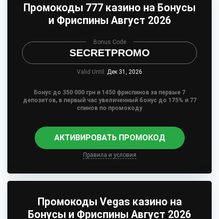
Промокоды 777 казино на Бонусы
и Фриспины Август 2026
Bonus Code
SECRETPROMO
Valid Until:
Дек 31, 2026
Бонус до 350 000 грн и 1450 фриспинов за первые 7
депозитов, в первый час увеличенный бонус до 175% и 77
спинов по промокоду
АКТИВИРОВАТЬ ПРОМОКОД
Правила и условия
Промокоды Vegas казино на
Бонусы и Фриспины Август 2026