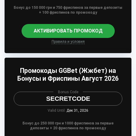
Бонус до 150 000 грн и 750 фриспинов за первые депозиты
+ 100 фриспинов по промокоду
АКТИВИРОВАТЬ ПРОМОКОД
Правила и условия
Промокоды GGBet (Жжбет) на
Бонусы и Фриспины Август 2026
Bonus Code
SECRETCODE
Valid Until:
Дек 31, 2026
Бонус до 250 000 грн и 1000 фриспинов за первые
депозиты + 20 фриспинов по промокоду