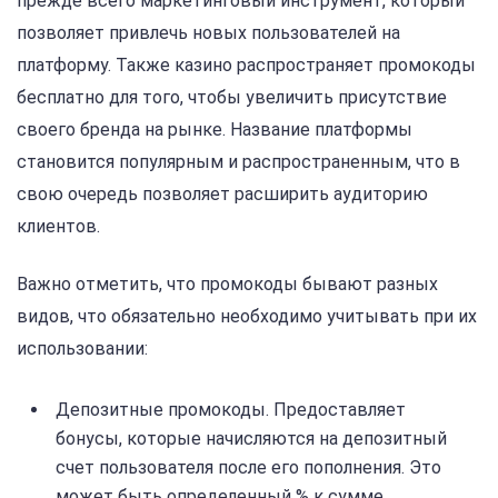
прежде всего маркетинговый инструмент, который
позволяет привлечь новых пользователей на
платформу. Также казино распространяет промокоды
бесплатно для того, чтобы увеличить присутствие
своего бренда на рынке. Название платформы
становится популярным и распространенным, что в
свою очередь позволяет расширить аудиторию
клиентов.
Важно отметить, что промокоды бывают разных
видов, что обязательно необходимо учитывать при их
использовании:
Депозитные промокоды. Предоставляет
бонусы, которые начисляются на депозитный
счет пользователя после его пополнения. Это
может быть определенный % к сумме