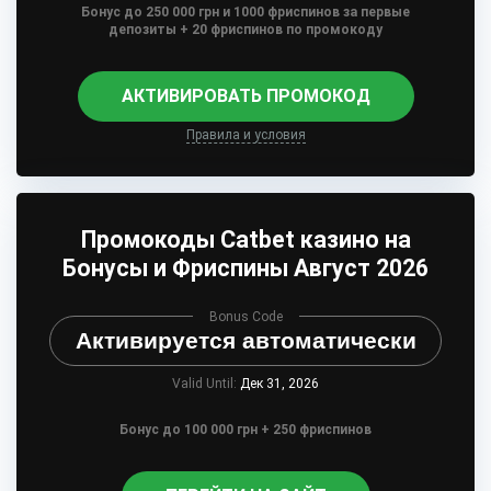
Бонус до 250 000 грн и 1000 фриспинов за первые
депозиты + 20 фриспинов по промокоду
АКТИВИРОВАТЬ ПРОМОКОД
Правила и условия
Промокоды Catbet казино на
Бонусы и Фриспины Август 2026
Bonus Code
Активируется автоматически
Valid Until:
Дек 31, 2026
Бонус до 100 000 грн + 250 фриспинов