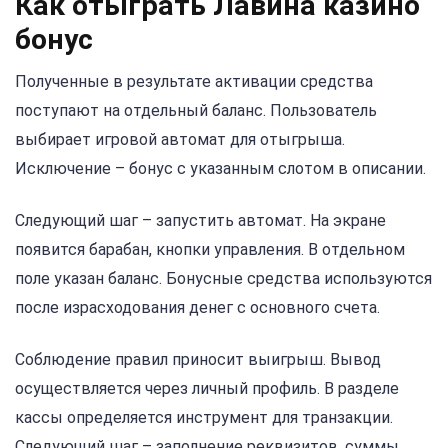
Как отыграть
Лавина казино
бонус
Полученные в результате активации средства
поступают на отдельный баланс. Пользователь
выбирает игровой автомат для отыгрыша.
Исключение – бонус с указанным слотом в описании.
Следующий шаг – запустить автомат. На экране
появится барабан, кнопки управления. В отдельном
поле указан баланс. Бонусные средства используются
после израсходования денег с основного счета.
Соблюдение правил приносит выигрыш. Вывод
осуществляется через личный профиль. В разделе
кассы определяется инструмент для транзакции.
Следующий шаг – заполнение реквизитов, суммы.