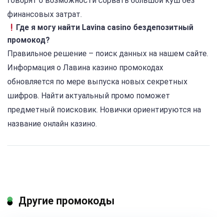
говорят о возможности сорвать большой куш без
финансовых затрат.
Где я могу найти Lavina casino бездепозитный
промокод?
Правильное решение – поиск данных на нашем сайте.
Информация о Лавина казино промокодах
обновляется по мере выпуска новых секретных
шифров. Найти актуальный промо поможет
предметный поисковик. Новички ориентируются на
название онлайн казино.
Другие промокоды