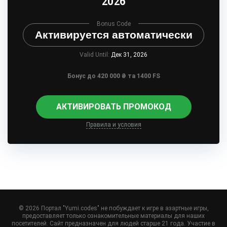
2026
Bonus Code
Активируется автоматически
Valid Until:
Дек 31, 2026
Бонус до 420 000 ₴ та 1400 FS
АКТИВИРОВАТЬ ПРОМОКОД
Правила и условия
© 2026 Портал "Yumi.codes" не побуждает к игре в азартные игры,
предоставляет только ознакомительные материалы для наших
посетителей. Сайт предназначен для людей старше 21 года. Участие в