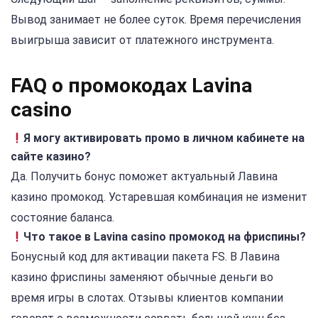
Вывод занимает не более суток. Время перечисления
выигрыша зависит от платежного инструмента.
FAQ о промокодах Lavina
casino
Я могу активировать промо в личном кабинете на
сайте казино?
Да. Получить бонус поможет актуальный Лавина
казино промокод. Устаревшая комбинация не изменит
состояние баланса.
Что такое в Lavina casino промокод на фриспины?
Бонусный код для активации пакета FS. В Лавина
казино фриспины заменяют обычные деньги во
время игры в слотах. Отзывы клиентов компании