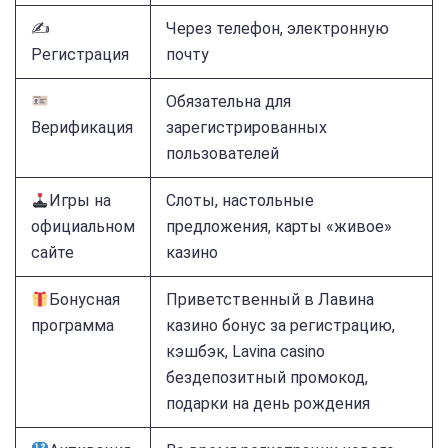
✍️
Через телефон, электронную
Регистрация
почту
Обязательна для
Верификация
зарегистрированных
пользователей
Игры на
Слоты, настольные
официальном
предложения, карты «живое»
сайте
казино
Бонусная
Приветственный в Лавина
программа
казино бонус за регистрацию,
кэшбэк, Lavina casino
бездепозитный промокод,
подарки на день рождения