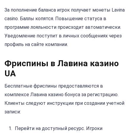
За пополнение баланса игрок получает монеты Lavina
casino. Баллы копятся. Повышение статуса в
программе лояльности происходит автоматически.
Уведомление поступит в личных сообщениях через
профиль на сайте компании.
Фриспины в Лавина казино
UA
Бесплатные фриспины предоставляются в
комплексе Лавина казино бонуса за регистрацию.
Клиенты следуют инструкции при создании учетной
записи:
Перейти на доступный ресурс. Игроки