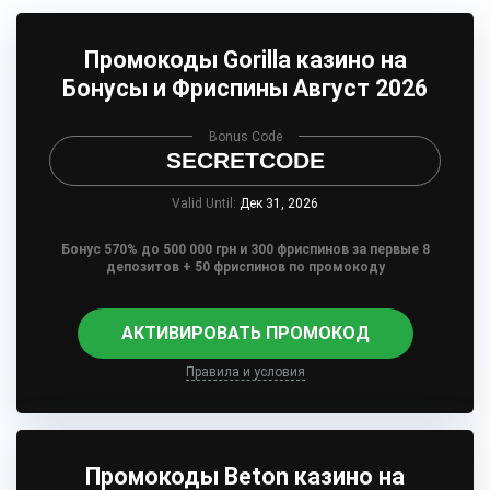
Промокоды Gorilla казино на
Бонусы и Фриспины Август 2026
Bonus Code
SECRETCODE
Valid Until:
Дек 31, 2026
Бонус 570% до 500 000 грн и 300 фриспинов за первые 8
депозитов + 50 фриспинов по промокоду
АКТИВИРОВАТЬ ПРОМОКОД
Правила и условия
Промокоды Beton казино на