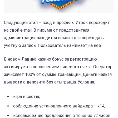
Следующий этап – вход в профиль. Игрок переходит
на свой e-mail. В письме от представителя
администрации находится ссылка для перехода в
учетную запись. Пользователь нажимает на нее.
В новом Лавина казино бонус за регистрацию
активируется пополнением лицевого счета. Оператор
зачисляет 100% от суммы транзакции. Деньги нельзя
вывести с депозита без отыгрыша. Условия:
игра в слоты;
соблюдение установленного вейджера – х14;
использование предложения в течение 72 часов.