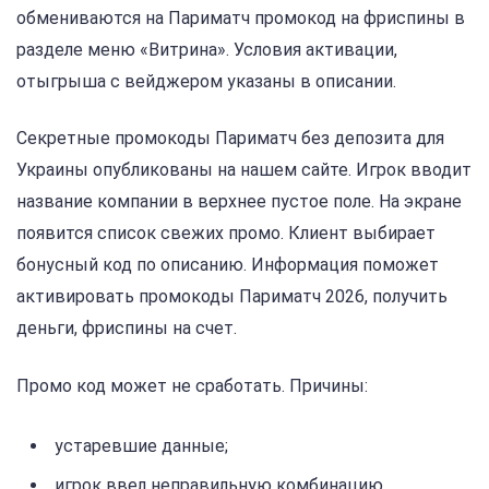
обмениваются на Париматч промокод на фриспины в
разделе меню «Витрина». Условия активации,
отыгрыша с вейджером указаны в описании.
Секретные промокоды Париматч без депозита для
Украины опубликованы на нашем сайте. Игрок вводит
название компании в верхнее пустое поле. На экране
появится список свежих промо. Клиент выбирает
бонусный код по описанию. Информация поможет
активировать промокоды Париматч 2026, получить
деньги, фриспины на счет.
Промо код может не сработать. Причины:
устаревшие данные;
игрок ввел неправильную комбинацию