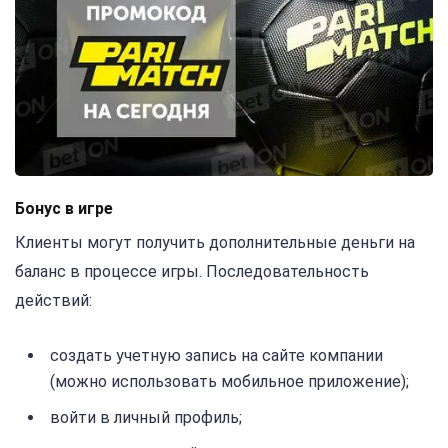
Бонус в игре
Клиенты могут получить дополнительные деньги на
баланс в процессе игры. Последовательность
действий:
создать учетную запись на сайте компании
(можно использовать мобильное приложение);
войти в личный профиль;