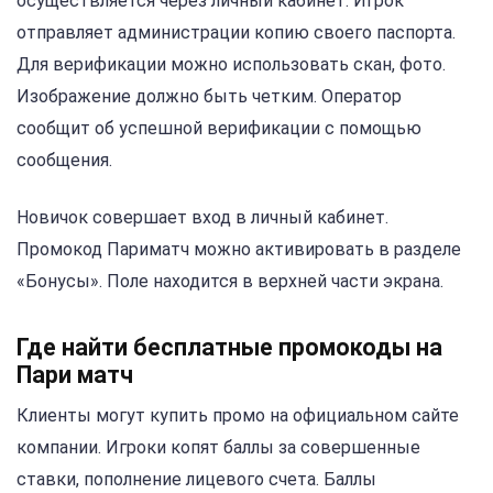
осуществляется через личный кабинет. Игрок
отправляет администрации копию своего паспорта.
Для верификации можно использовать скан, фото.
Изображение должно быть четким. Оператор
сообщит об успешной верификации с помощью
сообщения.
Новичок совершает вход в личный кабинет.
Промокод Париматч можно активировать в разделе
«Бонусы». Поле находится в верхней части экрана.
Где найти бесплатные промокоды на
Пари матч
Клиенты могут купить промо на официальном сайте
компании. Игроки копят баллы за совершенные
ставки, пополнение лицевого счета. Баллы