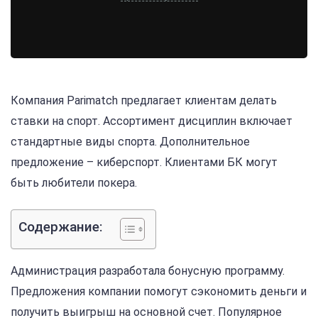
Компания Parimatch предлагает клиентам делать
ставки на спорт. Ассортимент дисциплин включает
стандартные виды спорта. Дополнительное
предложение – киберспорт. Клиентами БК могут
быть любители покера.
Содержание:
Администрация разработала бонусную программу.
Предложения компании помогут сэкономить деньги и
получить выигрыш на основной счет. Популярное