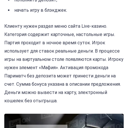
начать игру в блэкджек.
Клиенту нужен раздел меню сайта Live-казино.
Категория содержит карточные, настольные игры.
Партия проходит в ночное время суток. Игрок
использует для ставок реальные деньги. В процессе
игры на виртуальном столе появляются карты. Игроку
нужен элемент «Мафия». Активация промокода
Париматч без депозита может принести деньги на
счет. Сумма бонуса указана в описании предложения.
Деньги можно вывести на карту, электронный
кошелек без отыгрыша.