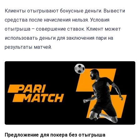
Клиенты отыгрывают бонусные деньги. Вывести
средства после начисления нельзя. Условия
отыгрыша – совершение ставок. Клиент может
использовать деньги для заключения пари на
результаты матчей.
Предложение для покера без отыгрыша