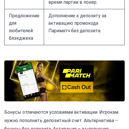
время партии в покер.
Предложение
Дополнение к депозиту за
для
активацию промокода
любителей
Париматч без депозита.
блэкджека
Бонусы отличаются условиями активации. Игрокам
нужно пополнить депозитный счет. Альтернатива –
бонусы без депозита. Активация – выполнение