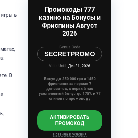
Промокоды 777
 игры в
казино на Бонусы и
Фриспины Август
2026
Bonus Code
матах,
SECRETPROMO
а:
Valid Until:
Дек 31, 2026
те. В
Бонус до 350 000 грн и 1450
фриспинов за первые 7
депозитов, в первый час
ве
увеличенный бонус до 175% и 77
спинов по промокоду
ь,
АКТИВИРОВАТЬ
ПРОМОКОД
Правила и условия