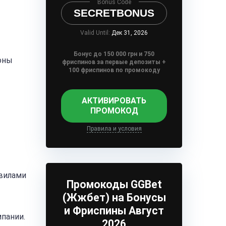
Bonus Code
SECRETBONUS
Valid Until:
Дек 31, 2026
Бонус до 150 000 грн и 750
оны
фриспинов за первые депозиты +
100 фриспинов по промокоду
АКТИВИРОВАТЬ
ПРОМОКОД
Правила и условия
авилами
Промокоды GGBet
(Жжбет) на Бонусы
и Фриспины Август
пании.
2026