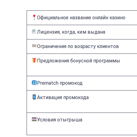
Официальное название онлайн казино
Лицензия, когда, кем выдана
Ограничения по возрасту клиентов
Предложения бонусной программы
Prematch промокод
Активация промокода
Условия отыгрыша