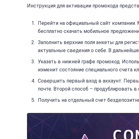
Инструкция для активации промокода предста
Перейти на официальный сайт компании. 
бесплатно скачать мобильное предложение
Заполнить верхние поля анкеты для регис
актуальные сведения о себе. В дальнейш
Указать в нижней графе промокод. Испол
изменит состояние специального счета кл
Совершить первый вход в аккаунт. Первы
почте. Второй способ – продублировать в 
Получить на отдельный счет бездепозитн