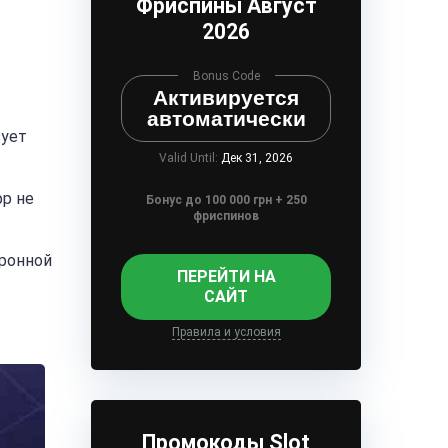
Фриспины Август
2026
Bonus Code
Активируется
автоматически
зует
Valid Until:
Дек 31, 2026
фр не
Бонус до 100 000 грн + 250
фриспинов
тронной
ПЕРЕЙТИ НА
САЙТ
Правила и условия
Промокоды Slot