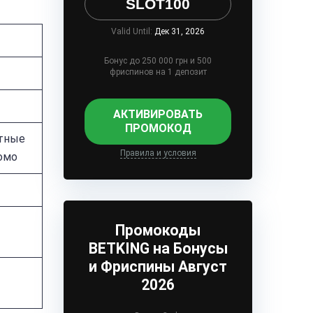
SLOT100
Valid Until:
Дек 31, 2026
Бонус до 250 000 грн и 500
фриспинов на 1 депозит
АКТИВИРОВАТЬ
ПРОМОКОД
итные
Правила и условия
ромо
Промокоды
BETKING на Бонусы
и Фриспины Август
2026