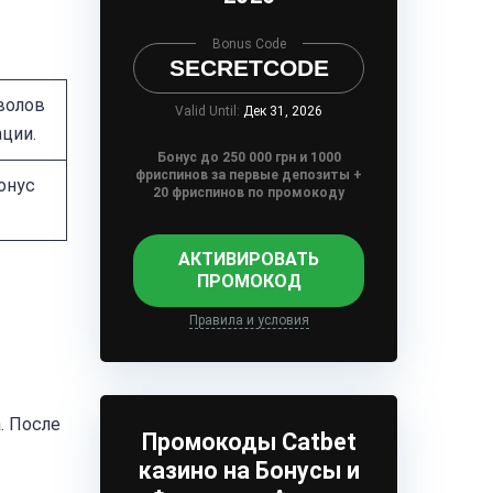
Bonus Code
SECRETCODE
волов
Valid Until:
Дек 31, 2026
ции.
Бонус до 250 000 грн и 1000
фриспинов за первые депозиты +
онус
20 фриспинов по промокоду
АКТИВИРОВАТЬ
ПРОМОКОД
Правила и условия
. После
Промокоды Catbet
казино на Бонусы и