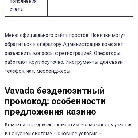
пополнения
счета
Меню официального сайта простое. Новички могут
обратиться к оператору. Администрация поможет
разъяснить вопросы с регистрацией. Операторы
работают круглосуточно. Инструменты для связи –
телефон, чат, мессенджеры.
Vavada бездепозитный
промокод: особенности
предложения казино
Компания предлагает клиентам возможность участия
в бонусной системе. Основное условие –