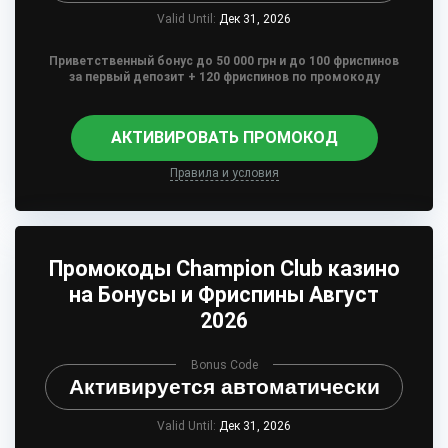
Valid Until:
Дек 31, 2026
Приветственный бонус до 50 000 грн и до 100 фриспинов
за первый депозит + 120 фриспинов по промокоду
АКТИВИРОВАТЬ ПРОМОКОД
Правила и условия
Промокоды Champion Club казино
на Бонусы и Фриспины Август
2026
Bonus Code
Активируется автоматически
Valid Until:
Дек 31, 2026