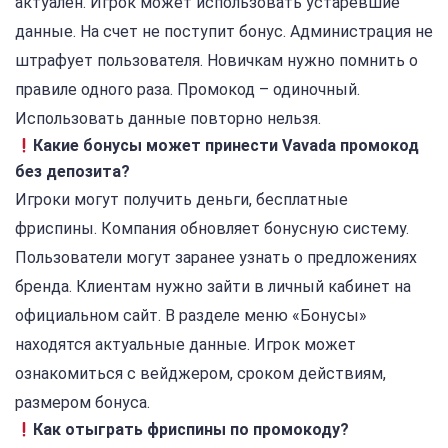
актуален. Игрок может использовать устаревшие
данные. На счет не поступит бонус. Администрация не
штрафует пользователя. Новичкам нужно помнить о
правиле одного раза. Промокод – одиночный.
Использовать данные повторно нельзя.
Какие бонусы может принести Vavada промокод
без депозита?
Игроки могут получить деньги, бесплатные
фриспины. Компания обновляет бонусную систему.
Пользователи могут заранее узнать о предложениях
бренда. Клиентам нужно зайти в личный кабинет на
официальном сайт. В разделе меню «Бонусы»
находятся актуальные данные. Игрок может
ознакомиться с вейджером, сроком действиям,
размером бонуса.
Как отыграть фриспины по промокоду?