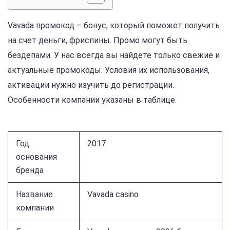
Vavada промокод – бонус, который поможет получить
на счет деньги, фриспины. Промо могут быть
бездепами. У нас всегда вы найдете только свежие и
актуальные промокоды. Условия их использования,
активации нужно изучить до регистрации.
Особенности компании указаны в таблице.
Год
2017
основания
бренда
Название
Vavada casino
компании