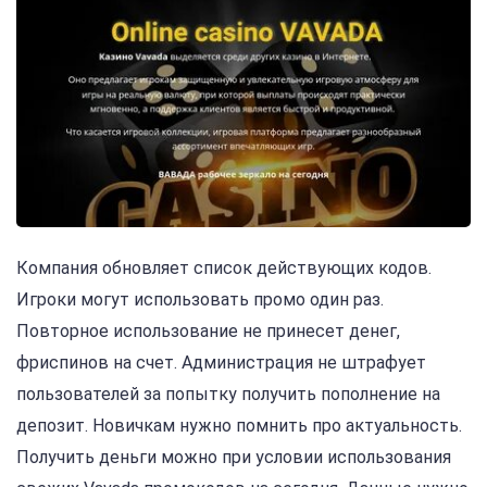
Компания обновляет список действующих кодов.
Игроки могут использовать промо один раз.
Повторное использование не принесет денег,
фриспинов на счет. Администрация не штрафует
пользователей за попытку получить пополнение на
депозит. Новичкам нужно помнить про актуальность.
Получить деньги можно при условии использования