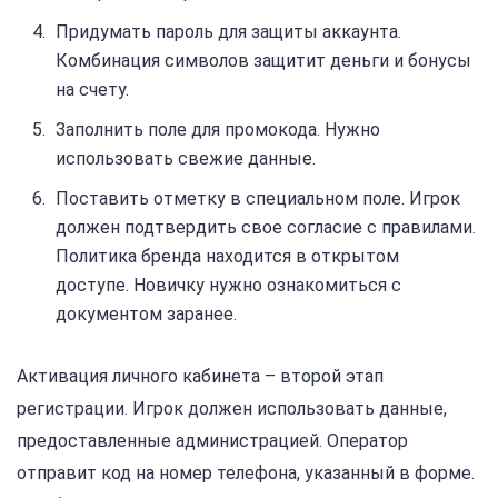
Придумать пароль для защиты аккаунта.
Комбинация символов защитит деньги и бонусы
на счету.
Заполнить поле для промокода. Нужно
использовать свежие данные.
Поставить отметку в специальном поле. Игрок
должен подтвердить свое согласие с правилами.
Политика бренда находится в открытом
доступе. Новичку нужно ознакомиться с
документом заранее.
Активация личного кабинета – второй этап
регистрации. Игрок должен использовать данные,
предоставленные администрацией. Оператор
отправит код на номер телефона, указанный в форме.