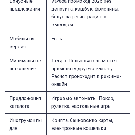
Бонусные
Vavada промокод 2026 без
предложения
депозита, кэшбэк, фриспины,
бонус за регистрацию с
выводом
Мобильная
Есть
версия
Минимальное
1 евро. Пользователь может
пополнение
применять другую валюту.
Расчет происходит в режиме-
онлайн.
Предложения
Игровые автоматы. Покер,
каталога
рулетка, настольные игры
Инструменты
Крипта, банковские карты,
для
электронные кошельки