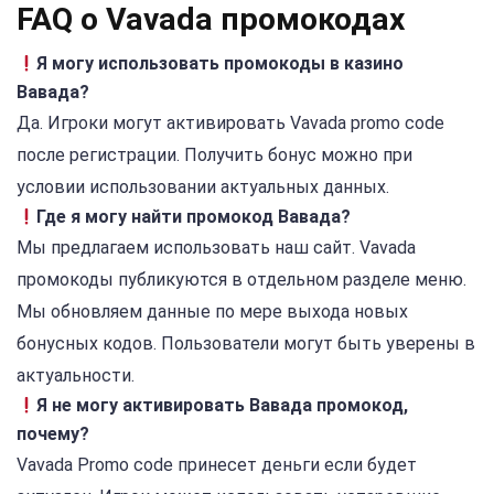
FAQ о Vavada промокодах
Я могу использовать промокоды в казино
Вавада?
Да. Игроки могут активировать Vavada promo code
после регистрации. Получить бонус можно при
условии использовании актуальных данных.
Где я могу найти промокод Вавада?
Мы предлагаем использовать наш сайт. Vavada
промокоды публикуются в отдельном разделе меню.
Мы обновляем данные по мере выхода новых
бонусных кодов. Пользователи могут быть уверены в
актуальности.
Я не могу активировать Вавада промокод,
почему?
Vavada Promo code принесет деньги если будет