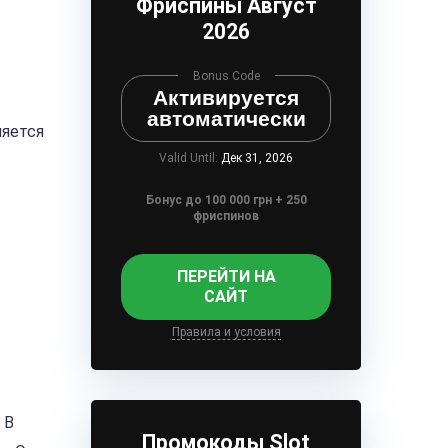
Фриспины Август
2026
Bonus Code
Активируется
автоматически
ляется
Valid Until:
Дек 31, 2026
Бонус до 100 000 грн + 250
фриспинов
ПЕРЕЙТИ НА
САЙТ
Правила и условия
 В
Промокоды Slot