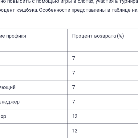
но повысить с помощью игры в слотах, участия в турнира
роцент кэшбэка. Особенности представлены в таблице ни
ие профиля
Процент возврата (%)
7
7
ляющий
7
енеджер
7
тор
12
12