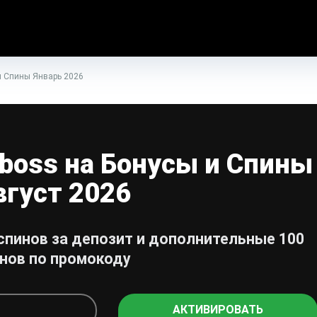
и Спины Январь 2026
boss на Бонусы и Спины
вгуст 2026
0 спинов за депозит и дополнительные 100
нов по промокоду
АКТИВИРОВАТЬ