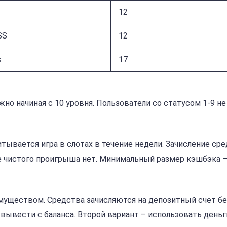
12
SS
12
s
17
но начиная с 10 уровня. Пользователи со статусом 1-9 не
тывается игра в слотах в течение недели. Зачисление ср
ме чистого проигрыша нет. Минимальный размер кэшбэка –
муществом. Средства зачисляются на депозитный счет бе
ывести с баланса. Второй вариант – использовать деньг