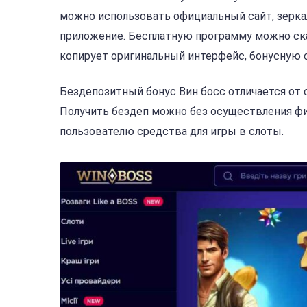
можно использовать официальный сайт, зерка
приложение. Бесплатную программу можно ска
копирует оригинальный интерфейс, бонусную с
Бездепозитный бонус Вин босс отличается от
Получить бездеп можно без осуществления ф
пользователю средства для игры в слоты.