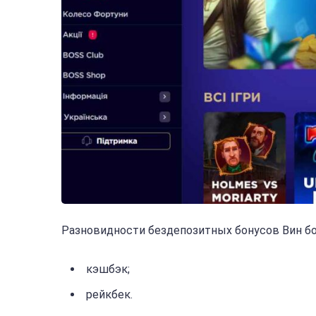
Разновидности бездепозитных бонусов Вин бо
кэшбэк;
рейкбек.