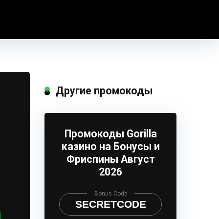
Другие промокоды
Промокоды Gorilla
казино на Бонусы и
Фриспины Август
2026
Bonus Code
SECRETCODE