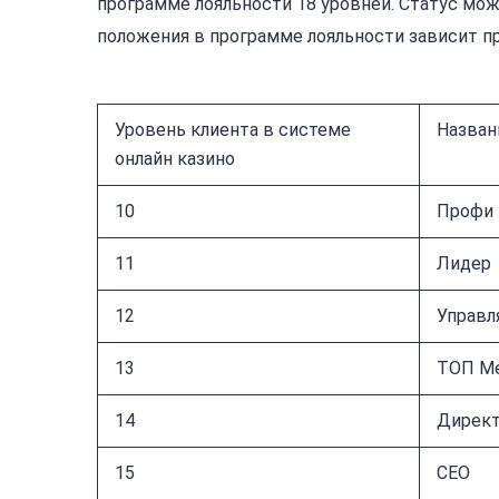
программе лояльности 18 уровней. Статус мож
положения в программе лояльности зависит п
Уровень клиента в системе
Назван
онлайн казино
10
Профи
11
Лидер
12
Управ
13
ТОП М
14
Дирек
15
СЕО