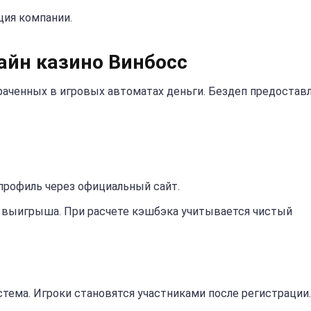
ция компании.
айн казино Винбосс
раченных в игровых автоматах деньги. Бездеп предостав
 профиль через официальный сайт.
е выигрыша. При расчете кэшбэка учитывается чистый
стема. Игроки становятся участниками после регистрации.