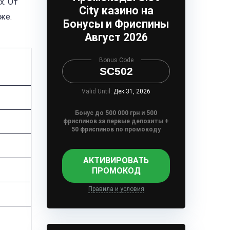
х. От
City казино на
же.
Бонусы и Фриспины
Август 2026
Bonus Code
SC502
Valid Until:
Дек 31, 2026
Бонус до 500 000 грн и 500
фриспинов за первые депозиты +
50 фриспинов по промокоду
АКТИВИРОВАТЬ
ПРОМОКОД
Правила и условия